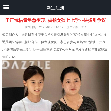
新宝注册
于正惋惜童星急变现, 街拍女孩七七学业抉择引争议
发布日期：2025-08-05 16:39 点击次数：234
知名制作人于正近日在社交平台谈及曾引发关注的“街拍女孩七七”近况。他
透露团队曾尝试接触合作，但发现女孩一家已在参与商场商业活动，并表
示“暑假后需先上学”。这一回应重新点燃了公众对童星发展路径与其家庭决
策的讨论。