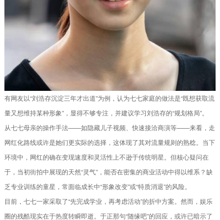
有网友以“刘浩存沉淀三年才出道”为例，认为七七家庭的做法是“既想获取流
量又想维持某种形象”，显得不够专注，并建议学习刘浩存的“规划格局”。
从七七母亲的操作手法——如隐藏儿子视频、快速接洽商演等——来看，走
网红化路线或许是她们更实际的选择，这体现了其对流量规则的熟稔。当下
环境中，网红的确在变现速度和灵活性上不逊于传统明星。但核心疑问在
于，当初街拍中展现的天然“灵气”，能否在密集的商业活动中得以维系？缺
乏专业训练的童星，常面临成长中“形象改变”或“特质消退”的风险。
目前，七七一家采取了“先完成学业，再考虑活动”的折中方案。然而，娱乐
圈的残酷现实在于热度转瞬即逝。于正那句“随缘吧”的回应，或许已暗示了